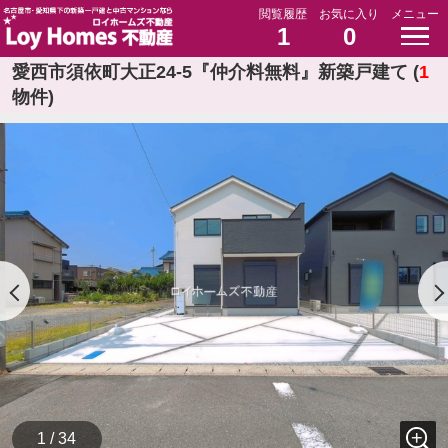
閲覧履歴
お気に入り
メニュー
1
0
愛西市須依町大正24-5『仲介料無料』新築戸建て (
1
物件)
1 / 34