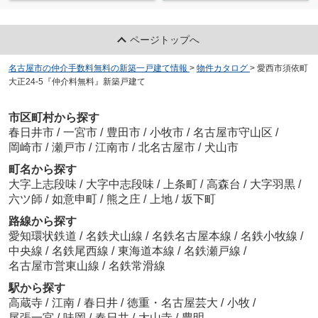
ページトップへ
名古屋市の仲介手数料無料の新築一戸建て情報
>
物件カタログ
>
愛西市須依町
大正24-5『仲介料無料』新築戸建て
市区町村から探す
春日井市
/
一宮市
/
豊田市
/
小牧市
/
名古屋市守山区
/
岡崎市
/
瀬戸市
/
江南市
/
北名古屋市
/
犬山市
町名から探す
大字上志段味
/
大字中志段味
/
上条町
/
高森台
/
大字羽黒
/
六ツ師
/
如意申町
/
熊之庄
/
上地
/
坂下町
路線から探す
愛知環状鉄道
/
名鉄犬山線
/
名鉄名古屋本線
/
名鉄小牧線
/
中央線
/
名鉄尾西線
/
東海道本線
/
名鉄瀬戸線
/
名古屋市営東山線
/
名鉄常滑線
駅から探す
高蔵寺
/
江南
/
春日井
/
徳重・名古屋芸大
/
小牧
/
尾張一宮
/
味岡
/
春日井
/
大山寺
/
豊明