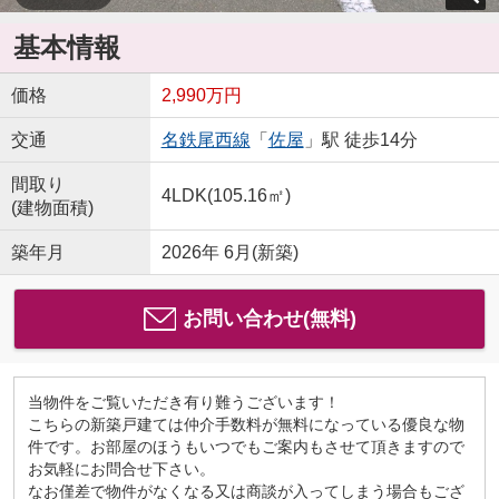
基本情報
価格
2,990万円
交通
名鉄尾西線
「
佐屋
」駅 徒歩14分
間取り
4LDK(105.16㎡)
(建物面積)
築年月
2026年 6月(新築)
お問い合わせ(無料)
当物件をご覧いただき有り難うございます！
こちらの新築戸建ては仲介手数料が無料になっている優良な物
件です。お部屋のほうもいつでもご案内もさせて頂きますので
お気軽にお問合せ下さい。
なお僅差で物件がなくなる又は商談が入ってしまう場合もござ