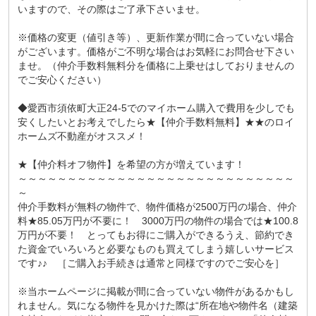
いますので、その際はご了承下さいませ。
※価格の変更（値引き等）、更新作業が間に合っていない場合
がございます。価格がご不明な場合はお気軽にお問合せ下さい
ませ。（仲介手数料無料分を価格に上乗せはしておりませんの
でご安心ください）
◆愛西市須依町大正24-5でのマイホーム購入で費用を少しでも
安くしたいとお考えでしたら★【仲介手数料無料】★★のロイ
ホームズ不動産がオススメ！
★【仲介料オフ物件】を希望の方が増えています！
～～～～～～～～～～～～～～～～～～～～～～～～～～～～
～
仲介手数料が無料の物件で、物件価格が2500万円の場合、仲介
料★85.05万円が不要に！ 3000万円の物件の場合では★100.8
万円が不要！ とってもお得にご購入ができるうえ、節約でき
た資金でいろいろと必要なものも買えてしまう嬉しいサービス
です♪♪ ［ご購入お手続きは通常と同様ですのでご安心を］
※当ホームページに掲載が間に合っていない物件があるかもし
れません。気になる物件を見かけた際は“所在地や物件名（建築