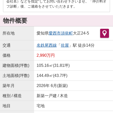
会社名）などを指定”してお問い合わせ下さいませ。「仲介料オ
フ診断」後、ご連絡をさせていただきます。
物件概要
所在地
愛知県
愛西市
須依町
大正24-5
交通
名鉄尾西線
「
佐屋
」駅 徒歩14分
価格
2,990万円
建物面積(坪数)
105.16㎡(31.81坪)
土地面積(坪数)
144.49㎡(43.7坪)
築年月
2026年 6月(新築)
種別 / 構造
新築一戸建 / 木造
地目
宅地