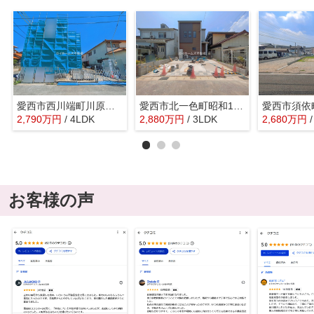
愛西市西川端町川原前40-5『仲介料無料』新築戸建て
愛西市北一色町昭和172『仲介料無料』新築戸建て
2,790
万
円
/ 4LDK
2,880
万
円
/ 3LDK
2,680
万
円
お客様の声