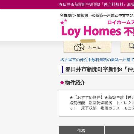
名古屋市の仲介手数料無料の新築一戸建
春日井市新開町字新開8『仲
物件紹介
★【おすすめ物件】★新築戸建【仲
追焚機能 浴室乾燥暖房 トイレ２
ット 床下収納 複層ガラス モニ
価格