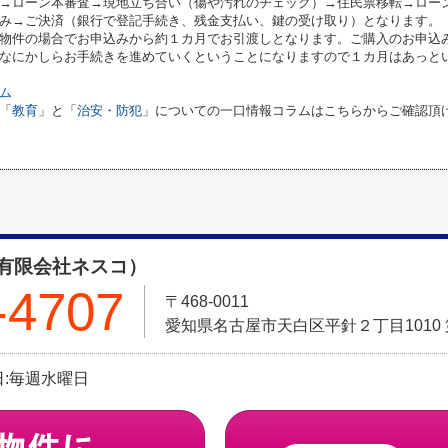
→ローン本審査→現地立ち合い（傷や汚れのチェック）→住民票移転→ロー
み→ご決済（銀行で登記手続き、残金支払い、鍵の受け取り）となります。
物件の場合でお申込みから約１カ月でお引渡しとなります。ご購入のお申込
なにかしらお手続きを進めていくということになりますので１カ月はあっと
ム
「
教育
」と「
治安・防犯
」についての一口情報コラムはこちらからご確認頂
有限会社ネスコ）
-4707
〒468-0011
愛知県名古屋市天白区平針２丁目1010 
休日:毎週水曜日