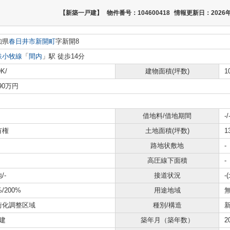
【新築一戸建】
物件番号：104600418
情報更新日：2026年
知県
春日井市
新開町
字新開8
鉄小牧線
「
間内
」駅 徒歩14分
K/
建物面積(坪数)
1
990万円
借地料/借地期間
-/
有権
土地面積(坪数)
1
路地状敷地
-
高圧線下面積
-
/-
接道状況
-
%/200%
用途地域
街化調整区域
種別/構造
建
築年月（築年数）
2