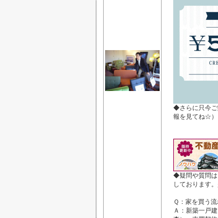
◆さらに只今ご
報を見てね☆）
◆疑問や質問は
しております。
Ｑ：家を買う流
Ａ：新築一戸建