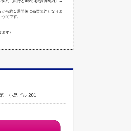
ン契約（銀行と金銭消費貸借契約）→
みから約１週間後に売買契約となりま
いう間です。
けます♪
第一小島ビル 201