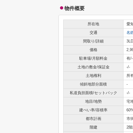
物件概要
所在地
愛
交通
名
間取り/詳細
3LD
価格
2,
駐車場/月額料金
有/-
土地の敷金/保証金
-/-
土地権利
所
傾斜地部分面積
-
私道負担面積/セットバック
-/-
地目/地勢
宅地
建ぺい率/容積率
60
都市計画
市
階建
2階