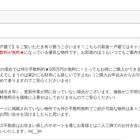
戸建て】をご覧いただき有り難うございます！こちらの新築一戸建てはキャ
数料が無料★
になっている優良な物件です。お部屋のほうもいつでもご案内
物件の場合では仲介手数料約★105万円が無料に！とってもお得にご購入がで
えてしまうのは家計にも財布にも嬉しいですよね♪［ご購入お申込みからお
めて参りますのでご安心くださいませ］
値引き等）、更新作業が間に合っていない場合がございます。価格がご不明
料無料分を価格に上乗せはしておりませんのでご安心ください）
ージに掲載されていない物件でも仲介手数料無料でご紹介可能な物件は多々
お問い合せを頂けましたらと思います。
ズ不動産はお住まい探しのサポートを通じお客様とは二人三脚でのお付き合
いたします。m(__)m