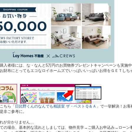
購入者様には、な・なんと5万円のお買物券プレゼントキャンペーンも実施
お財布にとってもエコなロイホームズでいっぱいいっぱいお得をＧＥＴしち
こちら
「日比野くんのなんでも相談室 ザ・ベストＱ＆Ａ」
で一挙解決！お客
是非ご参考に。
れが分かりません…
ての場合、基本的な流れとしましては、物件見学→ご購入お申込み→ローン