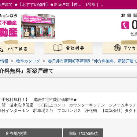
春日井市新開町字新開8『仲介料無料』新築戸建て ★【おすすめ物件】★新築戸建【仲... 1号棟｜名古屋市の仲介手数料無料の新築一戸建て｜ロイホームズ不動産
営業
て情報
>
物件カタログ
>
春日井市新開町字新開8『仲介料無料』新築戸建
介料無料』新築戸建て
介手数料無料！】 建設住宅性能評価取得★
ヶ所 温水洗浄便座 ３口以上コンロ カウンターキッチン システムキッチ
タ付インターホン 駐車場２台 プロパンガス 浄化槽 【建築会社】タクト
所在地/交通
間取り/建物面積