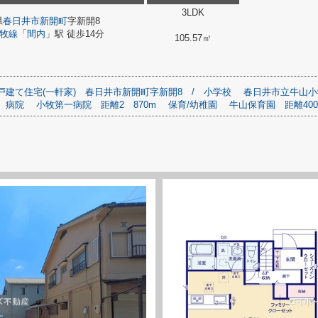
3LDK
県
春日井市
新開町
字新開8
牧線
「
間内
」駅 徒歩14分
105.57㎡
戸建て住宅(一軒家)
春日井市新開町字新開8
/
小学校
春日井市立牛山小
病院
小牧第一病院
距離2
870m
保育/幼稚園
牛山保育園
距離40