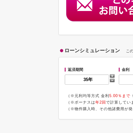
ローンシミュレーション
こ
返済期間
金利
（※元利均等方式 金利
5.00％まで
（※ボーナスは
年2回
で計算してい
（※物件購入時、その他諸費用が発