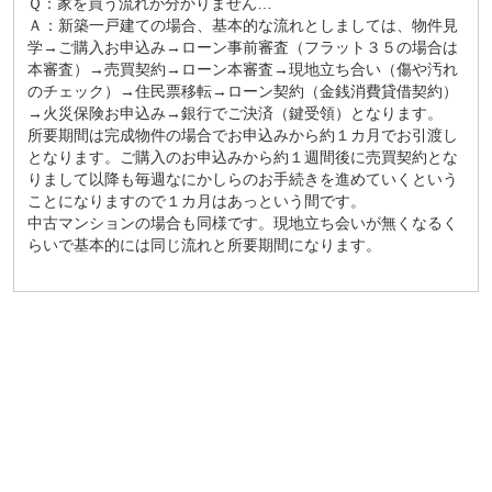
Ｑ：家を買う流れが分かりません…
Ａ：新築一戸建ての場合、基本的な流れとしましては、物件見
学→ご購入お申込み→ローン事前審査（フラット３５の場合は
本審査）→売買契約→ローン本審査→現地立ち合い（傷や汚れ
のチェック）→住民票移転→ローン契約（金銭消費貸借契約）
→火災保険お申込み→銀行でご決済（鍵受領）となります。
所要期間は完成物件の場合でお申込みから約１カ月でお引渡し
となります。ご購入のお申込みから約１週間後に売買契約とな
りまして以降も毎週なにかしらのお手続きを進めていくという
ことになりますので１カ月はあっという間です。
中古マンションの場合も同様です。現地立ち会いが無くなるく
らいで基本的には同じ流れと所要期間になります。