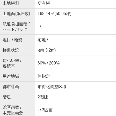
土地権利
所有権
土地面積(坪数)
168.44㎡(50.95坪)
私道負担面積 /
- / -
セットバック
地目 / 地勢
宅地 / -
接道状況
-(南 3.2m)
建ぺい率 /
60% / 200%
容積率
用途地域
無指定
都市計画
市街化調整区域
階建
2階建
総区画数 /
- / 3区画
販売区画数