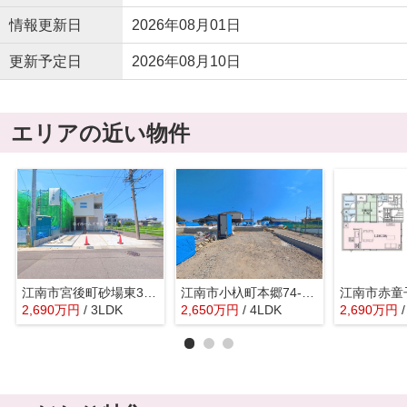
情報更新日
2026年08月01日
更新予定日
2026年08月10日
エリアの近い物件
江南市宮後町砂場東385『仲介料無料』新築戸建て
江南市小杁町本郷74-1『仲介料無料』新築戸建て
2,690
万
円
/ 3LDK
2,650
万
円
/ 4LDK
2,690
万
円