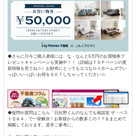
◆さらに只今ご購入者様には、な・なんと5万円のお買物券プ
レゼントキャンペーンも実施中！！（詳細はＴＯＰページの更
新情報を見てね☆）お財布にとってもエコなロイホームズでい
っぱいいっぱいお得をＧＥＴしちゃってください☆
◆疑問や質問はこちら
「日比野くんのなんでも相談室 ザ・ベス
トＱ＆Ａ」
で一挙解決！お客様からの数多くの？？をまとめて
掲載しております。是非ご参考に。