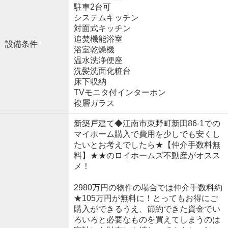
駐車2台可
システムキッチン
対面式キッチン
追焚機能浴室
設備条件
浴室乾燥機
温水洗浄便座
洗髪洗面化粧台
床下収納
TVモニタ付インターホン
複層ガラス
新築戸建て◆江南市東野町新田86-1での
マイホーム購入で費用を少しでも安くし
たいとお考えでしたら★【仲介手数料無
料】★★のロイホームズ不動産がオスス
メ！
2980万円の物件の場合では仲介手数料約
★105万円が無料に！とってもお得にご
購入ができるうえ、節約できた資金でい
ろいろと必要なものを買えてしまうのは