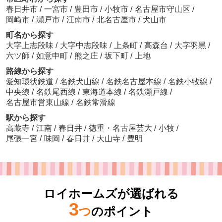
春日井市
/
一宮市
/
豊田市
/
小牧市
/
名古屋市守山区
/
岡崎市
/
瀬戸市
/
江南市
/
北名古屋市
/
犬山市
町名から探す
大字上志段味
/
大字中志段味
/
上条町
/
高森台
/
大字羽黒
/
六ツ師
/
如意申町
/
熊之庄
/
坂下町
/
上地
路線から探す
愛知環状鉄道
/
名鉄犬山線
/
名鉄名古屋本線
/
名鉄小牧線
/
中央線
/
名鉄尾西線
/
東海道本線
/
名鉄瀬戸線
/
名古屋市営東山線
/
名鉄常滑線
駅から探す
高蔵寺
/
江南
/
春日井
/
徳重・名古屋芸大
/
小牧
/
尾張一宮
/
味岡
/
春日井
/
大山寺
/
豊明
ロイホームズが選ばれる
3
つ
のポイント