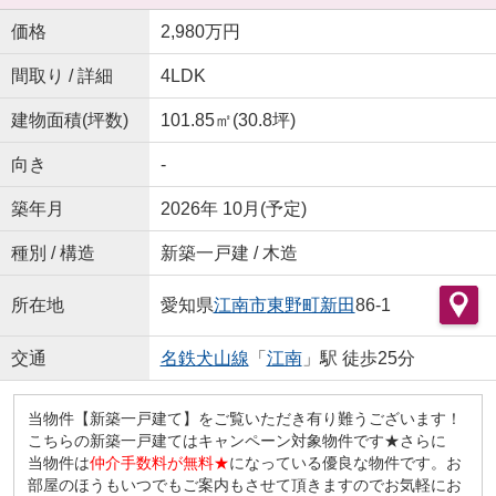
価格
2,980万円
間取り / 詳細
4LDK
建物面積(坪数)
101.85㎡(30.8坪)
向き
-
築年月
2026年 10月(予定)
種別 / 構造
新築一戸建 / 木造
所在地
愛知県
江南市
東野町新田
86-1
交通
名鉄犬山線
「
江南
」駅 徒歩25分
当物件【新築一戸建て】をご覧いただき有り難うございます！
こちらの新築一戸建てはキャンペーン対象物件です★さらに
当物件は
仲介手数料が無料★
になっている優良な物件です。お
部屋のほうもいつでもご案内もさせて頂きますのでお気軽にお