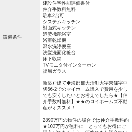
建設住宅性能評価書付
仲介手数料無料
駐車2台可
システムキッチン
対面式キッチン
追焚機能浴室
設備条件
浴室乾燥機
温水洗浄便座
洗髪洗面化粧台
床下収納
TVモニタ付インターホン
複層ガラス
新築戸建て◆海部郡大治町大字東條字中
切66-2でのマイホーム購入で費用を少し
でも安くしたいとお考えでしたら★【仲
介手数料無料】★★のロイホームズ不動
産がオススメ！
2890万円の物件の場合では仲介手数料約
★102万円が無料に！とってもお得にご