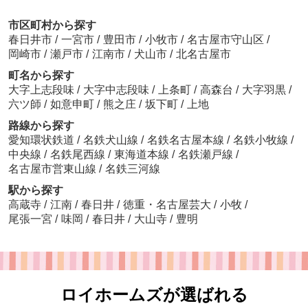
市区町村から探す
春日井市
/
一宮市
/
豊田市
/
小牧市
/
名古屋市守山区
/
岡崎市
/
瀬戸市
/
江南市
/
犬山市
/
北名古屋市
町名から探す
大字上志段味
/
大字中志段味
/
上条町
/
高森台
/
大字羽黒
/
六ツ師
/
如意申町
/
熊之庄
/
坂下町
/
上地
路線から探す
愛知環状鉄道
/
名鉄犬山線
/
名鉄名古屋本線
/
名鉄小牧線
/
中央線
/
名鉄尾西線
/
東海道本線
/
名鉄瀬戸線
/
名古屋市営東山線
/
名鉄三河線
駅から探す
高蔵寺
/
江南
/
春日井
/
徳重・名古屋芸大
/
小牧
/
尾張一宮
/
味岡
/
春日井
/
大山寺
/
豊明
ロイホームズが選ばれる