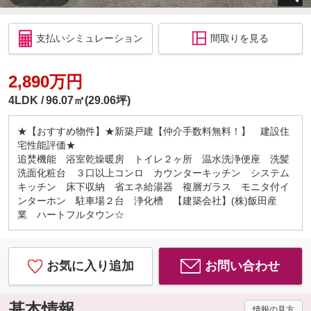
支払いシミュレーション
間取りを見る
2,890万円
4LDK
96.07㎡(29.06坪)
★【おすすめ物件】★新築戸建【仲介手数料無料！】 建設住
宅性能評価★
追焚機能 浴室乾燥暖房 トイレ２ヶ所 温水洗浄便座 洗髪
洗面化粧台 ３口以上コンロ カウンターキッチン システム
キッチン 床下収納 省エネ給湯器 複層ガラス モニタ付イ
ンターホン 駐車場２台 浄化槽 【建築会社】(株)飯田産
業 ハートフルタウン☆
お気に入り追加
お問い合わせ
基本情報
情報の見方