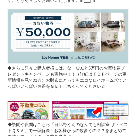
す。どうぞ宜しくお願いいたします。m(__)m
◆さらに只今ご購入者様には、な・なんと5万円のお買物券プ
レゼントキャンペーンも実施中！！（詳細はＴＯＰページの更
新情報を見てね☆）お財布にとってもエコなロイホームズでい
っぱいいっぱいお得をＧＥＴしちゃってください☆
◆疑問や質問はこちら
「日比野くんのなんでも相談室 ザ・ベス
トＱ＆Ａ」
で一挙解決！お客様からの数多くの？？をまとめて