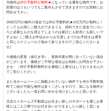
当物件は
仲介手数料が無料★
になっている優良な物件です。お
部屋のほうもいつでもご案内もさせて頂きますのでお気軽にお
問合せ下さい。
2890万円の物件の場合では仲介手数料約★102万円が無料に！
とってもお得にご購入ができるうえ、節約できた資金でいろい
ろと必要なものを買えてしまうのは家計にも財布にも嬉しいで
すよね♪［ご購入お申込みからお引渡しまでのお手続きは通常
と同じスケジュールで進めて参りますのでご安心くださいま
せ］
※価格の変更（値引き等）、更新作業が間に合っていない場合
がございます。価格がご不明な場合はお気軽にお問合せ下さい
ませ。（仲介手数料無料分を価格に上乗せはしておりませんの
でご安心ください）
また当ホームページに掲載されていない物件でも仲介手数料無
料でご紹介可能な物件は多々ございますので、気になる物件が
ございましたら一度お問い合せを頂けましたらと思います。
当店ロイホームズ不動産はお住まい探しのサポートを通じお客
様とは二人三脚でのお付き合いができましたら嬉しく思いま