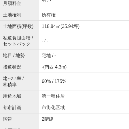
有 / -
月額料金
土地権利
所有権
土地面積(坪数)
118.84㎡(35.94坪)
私道負担面積 /
- / -
セットバック
地目 / 地勢
宅地 / -
接道状況
-(南西 4.3m)
建ぺい率 /
60% / 175%
容積率
用途地域
第一種住居
都市計画
市街化区域
階建
2階建