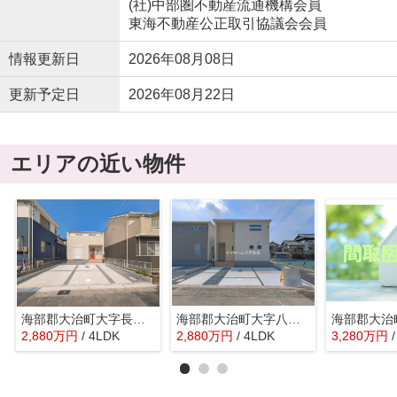
(社)中部圏不動産流通機構会員
東海不動産公正取引協議会会員
情報更新日
2026年08月08日
更新予定日
2026年08月22日
エリアの近い物件
海部郡大治町大字長牧字浦畑115『仲介料無料』新築戸建て
海部郡大治町大字八ツ屋字裏畑31-2『仲介料無料』新築戸建て
2,880
万
円
/ 4LDK
2,880
万
円
/ 4LDK
3,280
万
円