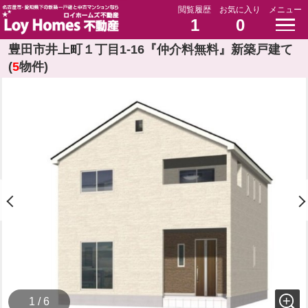
閲覧履歴
お気に入り
メニュー
1
0
豊田市井上町１丁目1-16『仲介料無料』新築戸建て
(
5
物件)
1 / 6