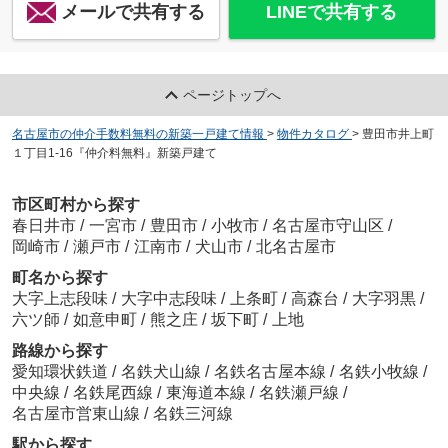
メールで共有する
LINEで共有する
ページトップへ
名古屋市の仲介手数料無料の新築一戸建て情報
>
物件カタログ
>
豊田市井上町
１丁目1-16『仲介料無料』新築戸建て
市区町村から探す
春日井市
/
一宮市
/
豊田市
/
小牧市
/
名古屋市守山区
/
岡崎市
/
瀬戸市
/
江南市
/
犬山市
/
北名古屋市
町名から探す
大字上志段味
/
大字中志段味
/
上条町
/
高森台
/
大字羽黒
/
六ツ師
/
如意申町
/
熊之庄
/
坂下町
/
上地
路線から探す
愛知環状鉄道
/
名鉄犬山線
/
名鉄名古屋本線
/
名鉄小牧線
/
中央線
/
名鉄尾西線
/
東海道本線
/
名鉄瀬戸線
/
名古屋市営東山線
/
名鉄三河線
駅から探す