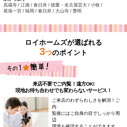
高蔵寺
/
江南
/
春日井
/
徳重・名古屋芸大
/
小牧
/
尾張一宮
/
味岡
/
春日井
/
大山寺
/
豊明
ロイホームズが選ばれる
3
つ
のポイント
来店不要でご内覧！遠方OK!
現地お待ち合わせでも変わらないサービス！
ご来店のわずらわしさを解消！ご
内
覧後にはご自身の目でしっかり周
辺
環境も確認することができます