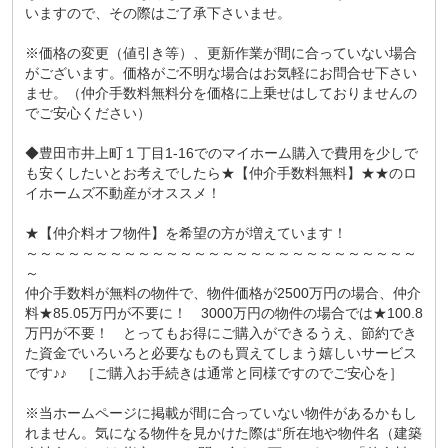
いますので、その際はご了承下さいませ。
※価格の変更（値引き等）、更新作業が間に合っていない場合
がございます。価格がご不明な場合はお気軽にお問合せ下さい
ませ。（仲介手数料無料分を価格に上乗せはしておりませんの
でご安心ください）
◆豊田市井上町１丁目1-16でのマイホーム購入で費用を少しで
も安くしたいとお考えでしたら★【仲介手数料無料】★★のロ
イホームズ不動産がオススメ！
★【仲介料オフ物件】を希望の方が増えています！
～～～～～～～～～～～～～～～～～～～～～～～～～～～～
～
仲介手数料が無料の物件で、物件価格が2500万円の場合、仲介
料★85.05万円が不要に！ 3000万円の物件の場合では★100.8
万円が不要！ とってもお得にご購入ができるうえ、節約でき
た資金でいろいろと必要なものも買えてしまう嬉しいサービス
です♪♪ ［ご購入お手続きは通常と同様ですのでご安心を］
※当ホームページに掲載が間に合っていない物件があるかもし
れません。気になる物件を見かけた際は“所在地や物件名（建築