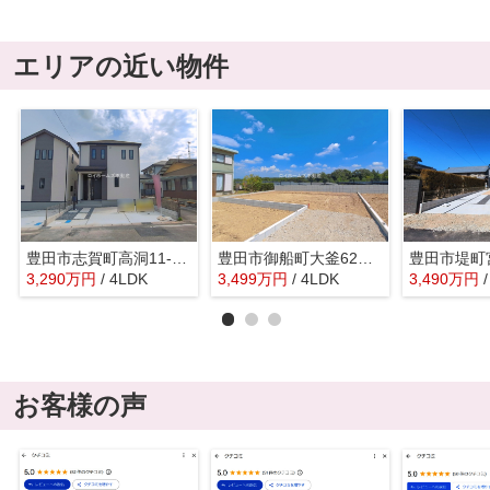
エリアの近い物件
豊田市志賀町高洞11-27『仲介料無料』新築戸建て
豊田市御船町大釜62『仲介料無料』新築戸建て
3,290
万
円
/ 4LDK
3,499
万
円
/ 4LDK
3,490
万
円
お客様の声