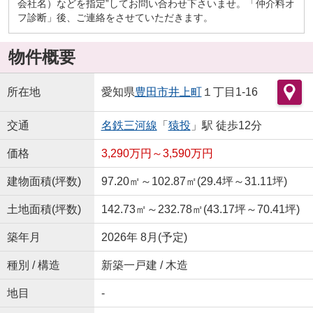
会社名）などを指定”してお問い合わせ下さいませ。「仲介料オ
フ診断」後、ご連絡をさせていただきます。
物件概要
所在地
愛知県
豊田市
井上町
１丁目1-16
交通
名鉄三河線
「
猿投
」駅 徒歩12分
価格
3,290万円～3,590万円
建物面積(坪数)
97.20㎡～102.87㎡(29.4坪～31.11坪)
土地面積(坪数)
142.73㎡～232.78㎡(43.17坪～70.41坪)
築年月
2026年 8月(予定)
種別 / 構造
新築一戸建 / 木造
地目
-