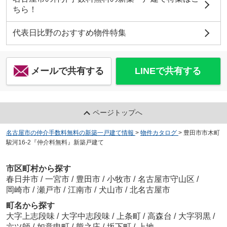
ちら！
代表日比野のおすすめ物件特集
メールで共有する
LINEで共有する
ページトップへ
名古屋市の仲介手数料無料の新築一戸建て情報
>
物件カタログ
>
豊田市市木町
駿河16-2『仲介料無料』新築戸建て
市区町村から探す
春日井市
/
一宮市
/
豊田市
/
小牧市
/
名古屋市守山区
/
岡崎市
/
瀬戸市
/
江南市
/
犬山市
/
北名古屋市
町名から探す
大字上志段味
/
大字中志段味
/
上条町
/
高森台
/
大字羽黒
/
六ツ師
/
如意申町
/
熊之庄
/
坂下町
/
上地