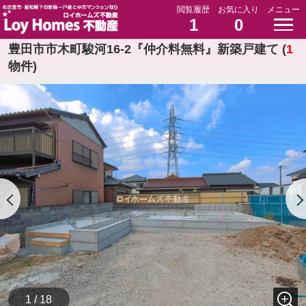
閲覧履歴
お気に入り
メニュー
1
0
豊田市市木町駿河16-2『仲介料無料』新築戸建て (
1
物件)
1 / 18