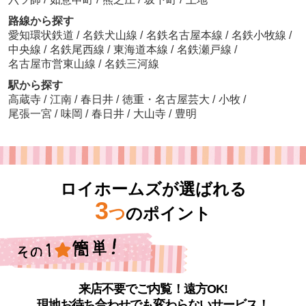
路線から探す
愛知環状鉄道
/
名鉄犬山線
/
名鉄名古屋本線
/
名鉄小牧線
/
中央線
/
名鉄尾西線
/
東海道本線
/
名鉄瀬戸線
/
名古屋市営東山線
/
名鉄三河線
駅から探す
高蔵寺
/
江南
/
春日井
/
徳重・名古屋芸大
/
小牧
/
尾張一宮
/
味岡
/
春日井
/
大山寺
/
豊明
ロイホームズが選ばれる
3
つ
のポイント
来店不要でご内覧！遠方OK!
現地お待ち合わせでも変わらないサービス！