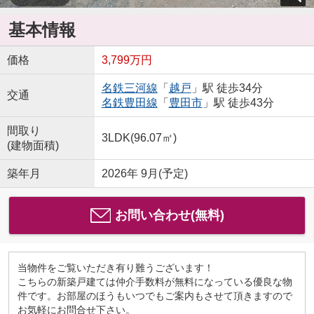
基本情報
価格
3,799万円
名鉄三河線
「
越戸
」駅 徒歩34分
交通
名鉄豊田線
「
豊田市
」駅 徒歩43分
間取り
3LDK(96.07㎡)
(建物面積)
築年月
2026年 9月(予定)
お問い合わせ(無料)
当物件をご覧いただき有り難うございます！
こちらの新築戸建ては仲介手数料が無料になっている優良な物
件です。お部屋のほうもいつでもご案内もさせて頂きますので
お気軽にお問合せ下さい。