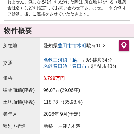
れません。気になる物件を見かけた際は“所在地や物件名（建築
会社名）などを指定”してお問い合わせ下さいませ。「仲介料オ
フ診断」後、ご連絡をさせていただきます。
物件概要
所在地
愛知県
豊田市
市木町
駿河16-2
名鉄三河線
「
越戸
」駅 徒歩34分
交通
名鉄豊田線
「
豊田市
」駅 徒歩43分
価格
3,799万円
建物面積(坪数)
96.07㎡(29.06坪)
土地面積(坪数)
118.78㎡(35.93坪)
築年月
2026年 9月(予定)
種別 / 構造
新築一戸建 / 木造