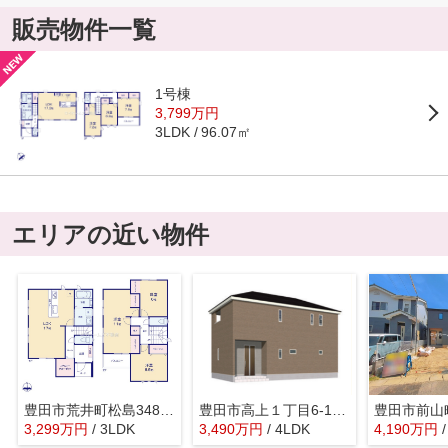
販売物件一覧
1号棟
3,799万円
96.07㎡
3LDK
エリアの近い物件
豊田市荒井町松島348-9『仲介料無料』新築戸建て
豊田市高上１丁目6-13『仲介料無料』新築戸建て
3,299
万
円
/ 3LDK
3,490
万
円
/ 4LDK
4,190
万
円