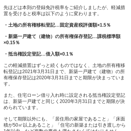
先ほどは本則の登録免許税率をご紹介しましたが、軽減措
置を受けると税率は以下のように変わります。
・土地の所有権移転登記…固定資産税評価額×
1.5
％
・新築一戸建て（建物）の所有権保存登記…課税標準額
×
0.15
％
・抵当権設定登記…借入額×
0.1
％
この軽減措置はずっと続くものではなく、土地の所有権移
転登記は
2021
年
3
月
31
日まで、新築一戸建て（建物）の所
有権保存登記は
2020
年
3
月
31
日までと期限が決まっていま
す。
また、住宅ローン借り入れ時に設定される抵当権設定登記
は、新築一戸建てと同じく
2020
年
3
月
31
日までと期限が決
められています。
そして期限以外にも、「居住用の家屋であること」「床面
積が
50
㎡以上あること」「住宅の新築または引き渡しから