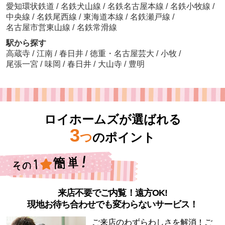
愛知環状鉄道
/
名鉄犬山線
/
名鉄名古屋本線
/
名鉄小牧線
/
中央線
/
名鉄尾西線
/
東海道本線
/
名鉄瀬戸線
/
名古屋市営東山線
/
名鉄常滑線
駅から探す
高蔵寺
/
江南
/
春日井
/
徳重・名古屋芸大
/
小牧
/
尾張一宮
/
味岡
/
春日井
/
大山寺
/
豊明
ロイホームズが選ばれる
3
つ
のポイント
来店不要でご内覧！遠方OK!
現地お待ち合わせでも変わらないサービス！
ご来店のわずらわしさを解消！ご