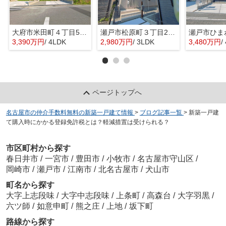
大府市米田町４丁目55『仲介料無料』新築戸建て
瀬戸市松原町３丁目252『仲介料無料』新築戸建て
3,390万円
/ 4LDK
2,980万円
/ 3LDK
3,480万円
/
ページトップへ
名古屋市の仲介手数料無料の新築一戸建て情報
>
ブログ記事一覧
>
新築一戸建
て購入時にかかる登録免許税とは？軽減措置は受けられる？
市区町村から探す
春日井市
/
一宮市
/
豊田市
/
小牧市
/
名古屋市守山区
/
岡崎市
/
瀬戸市
/
江南市
/
北名古屋市
/
犬山市
町名から探す
大字上志段味
/
大字中志段味
/
上条町
/
高森台
/
大字羽黒
/
六ツ師
/
如意申町
/
熊之庄
/
上地
/
坂下町
路線から探す