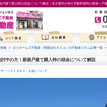
築戸建て購入時の頭金について解説｜名古屋市の仲介手数料無料の新築一戸
営業
て情報
>
ロイホームズ不動産（有限会社ネスコ）の不動産コラム記事一覧
>
検討中の方！新築戸建て購入時の頭金について解説
 ザ・ベストＱ＆Ａ：お金について