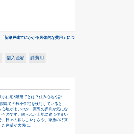
も「新築戸建てにかかる具体的な費用」につ
料
借入金額
諸費用
都心部の狭小住宅3階建てとは？住み心地や評判を購入前に確認
3階建ての狭小住宅を検討していると、
み心地がよいのか、実際の評判が気にな
いものです。限られた土地に建つ住まい
そ、日々の暮らしやすさや、家族の将来
た判断が大切に...