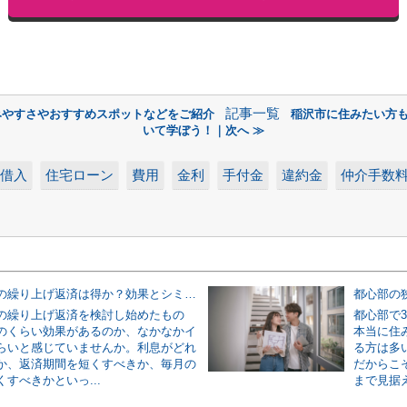
記事一覧
みやすさやおすすめスポットなどをご紹介
稲沢市に住みたい方
いて学ぼう！｜次へ ≫
借入
住宅ローン
費用
金利
手付金
違約金
仲介手数
住宅ローンの繰り上げ返済は得か？効果とシミュレーションで無理のない判断をする方法
の繰り上げ返済を検討し始めたもの
都心部で
のくらい効果があるのか、なかなかイ
本当に住
らいと感じていませんか。利息がどれ
る方は多
か、返済期間を短くすべきか、毎月の
だからこ
すべきかといっ...
まで見据え