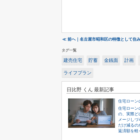
≪ 前へ｜名古屋市昭和区の特徴として住
タグ一覧
建売住宅
貯蓄
金銭面
計画
ライフプラン
日比野 くん 最新記事
住宅ローン
の、実際ど
メージしづ
だけ減るの
返済額を軽く