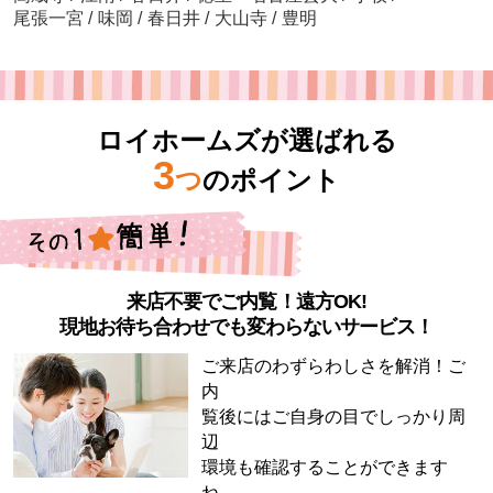
尾張一宮
/
味岡
/
春日井
/
大山寺
/
豊明
ロイホームズが選ばれる
3
つ
のポイント
来店不要でご内覧！遠方OK!
現地お待ち合わせでも変わらないサービス！
ご来店のわずらわしさを解消！ご
内
覧後にはご自身の目でしっかり周
辺
環境も確認することができます
ね。