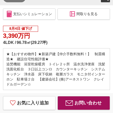
支払いシミュレーション
間取りを見る
8月4日 値下げ
3,390万円
4LDK
96.78㎡(29.27坪)
★【おすすめ物件】★新築戸建【仲介手数料無料！】 制震構
造★ 建設住宅性能評価★
追焚機能 浴室乾燥暖房 トイレ２ヶ所 温水洗浄便座 洗髪
洗面化粧台 ３口以上コンロ カウンターキッチン システム
キッチン 浄水器 床下収納 複層ガラス モニタ付インター
ホン 駐車場２台 【建築会社】(株)アーネストワン クレイ
ドルガーデン☆
お気に入り追加
お問い合わせ