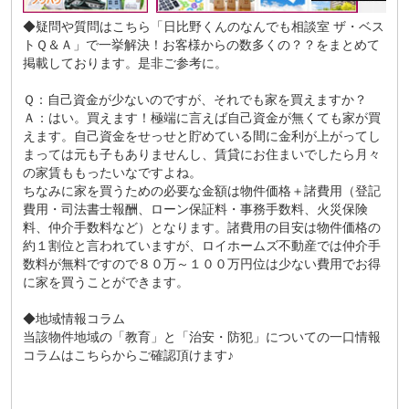
◆疑問や質問はこちら
「日比野くんのなんでも相談室 ザ・ベス
トＱ＆Ａ」
で一挙解決！お客様からの数多くの？？をまとめて
掲載しております。是非ご参考に。
Ｑ：自己資金が少ないのですが、それでも家を買えますか？
Ａ：はい。買えます！極端に言えば自己資金が無くても家が買
えます。自己資金をせっせと貯めている間に金利が上がってし
まっては元も子もありませんし、賃貸にお住まいでしたら月々
の家賃ももったいなですよね。
ちなみに家を買うための必要な金額は物件価格＋諸費用（登記
費用・司法書士報酬、ローン保証料・事務手数料、火災保険
料、仲介手数料など）となります。諸費用の目安は物件価格の
約１割位と言われていますが、ロイホームズ不動産では仲介手
数料が無料ですので８０万～１００万円位は少ない費用でお得
に家を買うことができます。
◆地域情報コラム
当該物件地域の「
教育
」と「
治安・防犯
」についての一口情報
コラムはこちらからご確認頂けます♪