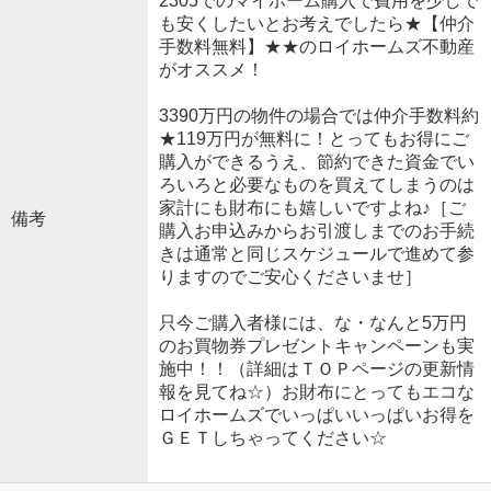
2305でのマイホーム購入で費用を少しで
も安くしたいとお考えでしたら★【仲介
手数料無料】★★のロイホームズ不動産
がオススメ！
3390万円の物件の場合では仲介手数料約
★119万円が無料に！とってもお得にご
購入ができるうえ、節約できた資金でい
ろいろと必要なものを買えてしまうのは
家計にも財布にも嬉しいですよね♪［ご
備考
購入お申込みからお引渡しまでのお手続
きは通常と同じスケジュールで進めて参
りますのでご安心くださいませ］
只今ご購入者様には、な・なんと5万円
のお買物券プレゼントキャンペーンも実
施中！！（詳細はＴＯＰページの更新情
報を見てね☆）お財布にとってもエコな
ロイホームズでいっぱいいっぱいお得を
ＧＥＴしちゃってください☆