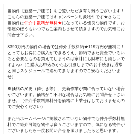
当物件【新築一戸建て】をご覧いただき有り難うございます！
こちらの新築一戸建てはキャンペーン対象物件です★さらに
当物件は
仲介手数料が無料★
になっている優良な物件です。お
部屋のほうもいつでもご案内もさせて頂きますのでお気軽にお
問合せ下さい。
3390万円の物件の場合では仲介手数料約★119万円が無料に！
とってもお得にご購入ができるうえ、節約できた資金でいろい
ろと必要なものを買えてしまうのは家計にも財布にも嬉しいで
すよね♪［ご購入お申込みからお引渡しまでのお手続きは通常
と同じスケジュールで進めて参りますのでご安心くださいま
せ］
※価格の変更（値引き等）、更新作業が間に合っていない場合
がございます。価格がご不明な場合はお気軽にお問合せ下さい
ませ。（仲介手数料無料分を価格に上乗せはしておりませんの
でご安心ください）
また当ホームページに掲載されていない物件でも仲介手数料無
料でご紹介可能な物件は多々ございますので、気になる物件が
ございましたら一度お問い合せを頂けましたらと思います。