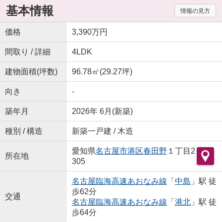
基本情報
情報の見方
価格
3,390万円
間取り / 詳細
4LDK
建物面積(坪数)
96.78㎡(29.27坪)
向き
-
築年月
2026年 6月(新築)
種別 / 構造
新築一戸建 / 木造
愛知県
名古屋市港区
春田野
１丁目2
所在地
305
名古屋臨海高速あおなみ線
「
中島
」駅 徒
歩62分
交通
名古屋臨海高速あおなみ線
「
港北
」駅 徒
歩64分