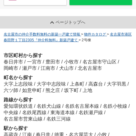
ページトップへ
名古屋市の仲介手数料無料の新築一戸建て情報
>
物件カタログ
>
名古屋市港区
春田野１丁目2305『仲介料無料』新築戸建て
>
2号棟
市区町村から探す
春日井市
/
一宮市
/
豊田市
/
小牧市
/
名古屋市守山区
/
岡崎市
/
瀬戸市
/
江南市
/
犬山市
/
北名古屋市
町名から探す
大字上志段味
/
大字中志段味
/
上条町
/
高森台
/
大字羽黒
/
六ツ師
/
如意申町
/
熊之庄
/
坂下町
/
上地
路線から探す
愛知環状鉄道
/
名鉄犬山線
/
名鉄名古屋本線
/
名鉄小牧線
/
中央線
/
名鉄尾西線
/
東海道本線
/
名鉄瀬戸線
/
名古屋市営東山線
/
名鉄三河線
駅から探す
高蔵寺
/
江南
/
春日井
/
徳重・名古屋芸大
/
小牧
/